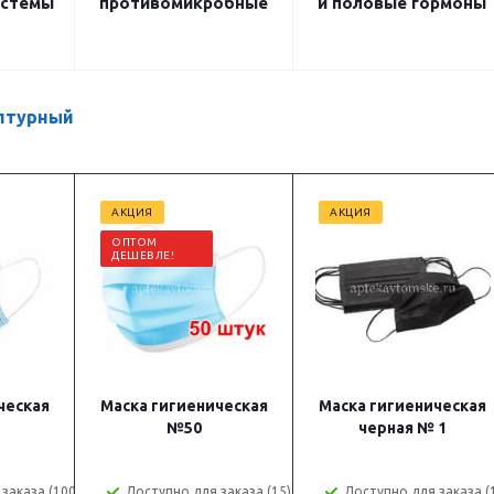
истемы
противомикробные
и половые гормоны
птурный
АКЦИЯ
АКЦИЯ
ОПТОМ
ДЕШЕВЛЕ!
ческая
Маска гигиеническая
Маска гигиеническая
№50
черная № 1
заказа (100)
Доступно для заказа (15)
Доступно для заказа (