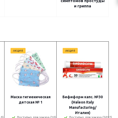
симптомов простуды
и гриппа
АКЦИЯ
АКЦИЯ
Маска гигиеническая
Бифиформ капс. №30
детская № 1
(Haleon Italy
Manufacturing/
Италия)
10)
Доступно для заказа (10)
Доступно для заказа (5012)