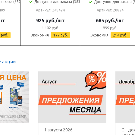
заказа (657)
Доступно для заказа (383)
Доступно для заказа (
409
Артикул: 248424
Артикул: 20824
шт
925
руб.
/шт
685
руб.
/шт
1 102
руб.
899
руб.
руб.
Экономия
177
руб.
Экономия
214
руб.
е акции
1 августа 2026
С 1 де