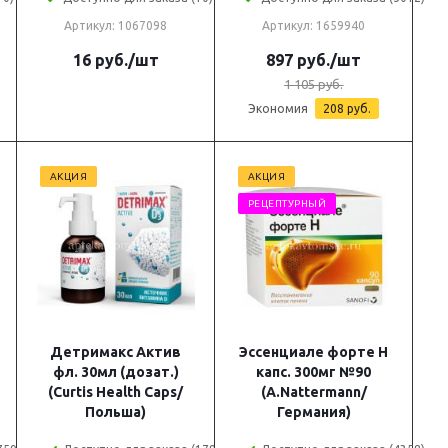
Артикул: 1067098
Артикул: 1659940
16
руб.
/шт
897
руб.
/шт
1 105
руб.
Экономия
208
руб.
АКЦИЯ
АКЦИЯ
РЕЦЕПТУРНЫЙ
Детримакс Актив
Эссенциале форте Н
фл. 30мл (дозат.)
капс. 300мг №90
(Curtis Health Caps/
(A.Nattermann/
Польша)
Германия)