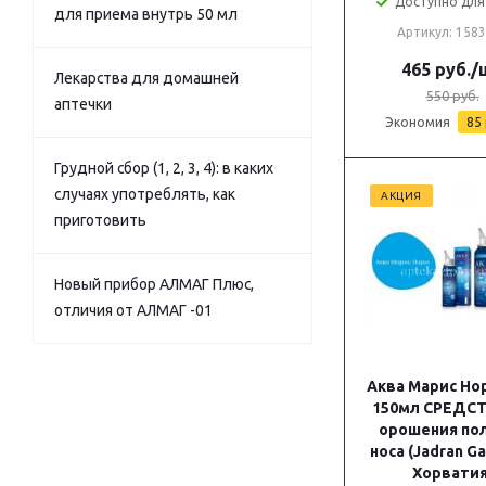
Доступно для 
для приема внутрь 50 мл
Артикул: 158
465
руб.
/
Лекарства для домашней
550
руб.
аптечки
Экономия
85
Грудной сбор (1, 2, 3, 4): в каких
случаях употреблять, как
АКЦИЯ
приготовить
Новый прибор АЛМАГ Плюс,
отличия от АЛМАГ -01
Аква Марис Но
150мл СРЕДСТ
орошения по
носа (Jadran Ga
Хорватия