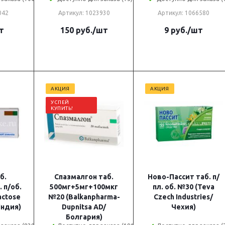
042
Артикул: 1023930
Артикул: 1066580
т
150
руб.
/шт
9
руб.
/шт
АКЦИЯ
АКЦИЯ
УСПЕЙ
КУПИТЬ!
б.
Спазмалгон таб.
Ново-Пассит таб. п/
 п/об.
500мг+5мг+100мкг
пл. об. №30 (Teva
actose
№20 (Balkanpharma-
Czech Industries/
Индия)
Dupnitsa AD/
Чехия)
Болгария)