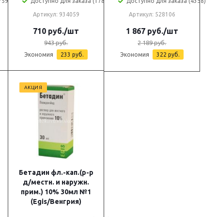
759)
Доступно для заказа (1789)
Доступно для заказа (4358)
Артикул: 934059
Артикул: 528106
710
руб.
/шт
1 867
руб.
/шт
943
руб.
2 189
руб.
Экономия
233
руб.
Экономия
322
руб.
АКЦИЯ
Бетадин фл.-кап.(р-р
д/местн. и наружн.
прим.) 10% 30мл №1
(Egis/Венгрия)