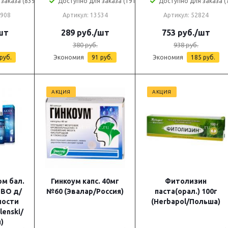
заказа (839)
Доступно для заказа (1918)
Доступно для заказа (
3908
Артикул: 13534
Артикул: 52824
шт
289
руб.
/шт
753
руб.
/шт
380
руб.
938
руб.
руб.
Экономия
91
руб.
Экономия
185
руб.
АКЦИЯ
АКЦИЯ
рм бал.
Гинкоум капс. 40мг
Фитолизин
ВО д/
№60 (Эвалар/Россия)
паста(орал.) 100г
лости
(Herbapol/Польша)
lenski/
)