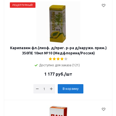
РЕЦЕПТУРНЫЙ
Карипазим фл.(лиоф. д/приг. р-ра д/наружн. прим.)
350ПЕ 10мл №10 (Медфлорина/Россия)
Доступно для заказа (121)
1 177
руб.
/шт
В корзину