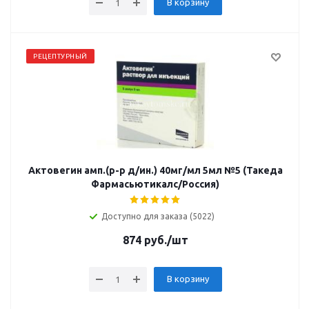
В корзину
РЕЦЕПТУРНЫЙ
Актовегин амп.(р-р д/ин.) 40мг/мл 5мл №5 (Такеда
Фармасьютикалс/Россия)
Доступно для заказа (5022)
874
руб.
/шт
В корзину