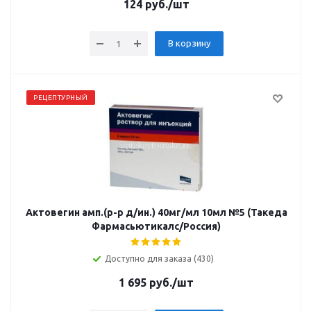
124
руб.
/шт
В корзину
РЕЦЕПТУРНЫЙ
Актовегин амп.(р-р д/ин.) 40мг/мл 10мл №5 (Такеда
Фармасьютикалс/Россия)
Доступно для заказа (430)
1 695
руб.
/шт