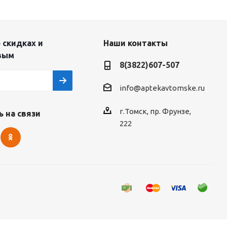
 скидках и
Наши контакты
вым
8(3822)607-507
info@aptekavtomske.ru
г.Томск, пр. Фрунзе,
 на связи
222