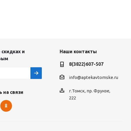
 скидках и
Наши контакты
вым
8(3822)607-507
info@aptekavtomske.ru
г.Томск, пр. Фрунзе,
 на связи
222