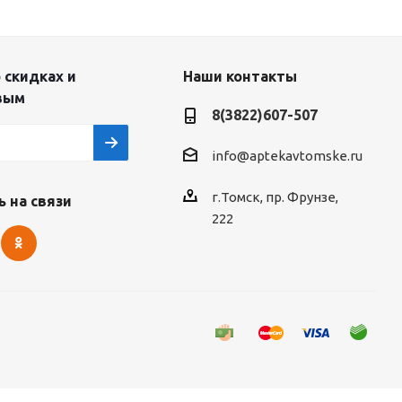
 скидках и
Наши контакты
вым
8(3822)607-507
info@aptekavtomske.ru
г.Томск, пр. Фрунзе,
 на связи
222