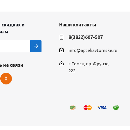
 скидках и
Наши контакты
вым
8(3822)607-507
info@aptekavtomske.ru
г.Томск, пр. Фрунзе,
 на связи
222