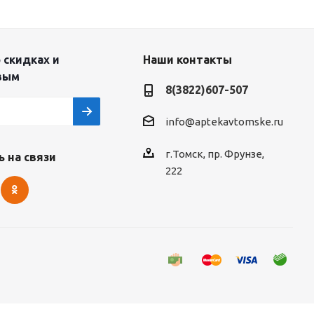
 скидках и
Наши контакты
вым
8(3822)607-507
info@aptekavtomske.ru
г.Томск, пр. Фрунзе,
 на связи
222