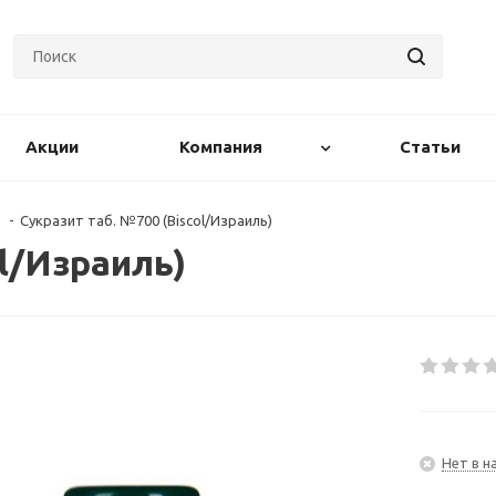
Акции
Компания
Статьи
-
Сукразит таб. №700 (Biscol/Израиль)
ol/Израиль)
Нет в н