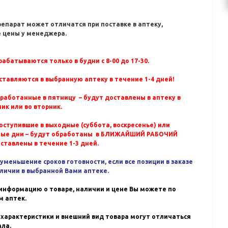
репарат может отличатся при поставке в аптеку,
 цены у менеджера.
абатываются только в будни с 8-00 до 17-30.
ставляются в выбранную аптеку в течение 1-4 дней!
бработанные в пятницу – будут доставлены в аптеку в
ик или во вторник.
оступившие в выходные (суббота, воскресенье) или
ные дни – будут обработаны в БЛИЖАЙШИЙ РАБОЧИЙ
оставлены в течение 1-3 дней.
уменьшение сроков готовности, если все позиции в заказе
аличии в выбранной Вами аптеке.
информацию о товаре, наличии и цене Вы можете по
 аптек.
 характеристики и внешний вид товара могут отличаться
ала.