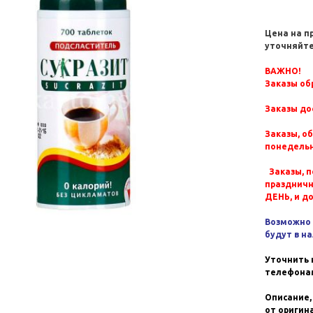
Цена на п
уточняйте
ВАЖНО!
Заказы обр
Заказы до
Заказы, о
понедельн
Заказы, п
празднич
ДЕНЬ, и д
Возможно 
будут в н
Уточнить 
телефонам
Описание,
от оригин