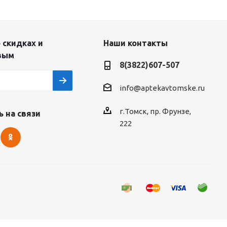
 скидках и
Наши контакты
вым
8(3822)607-507
info@aptekavtomske.ru
г.Томск, пр. Фрунзе,
 на связи
222