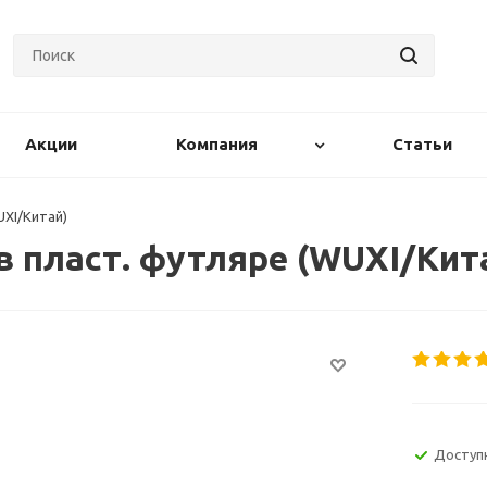
Акции
Компания
Статьи
UXI/Китай)
в пласт. футляре (WUXI/Кит
Доступ