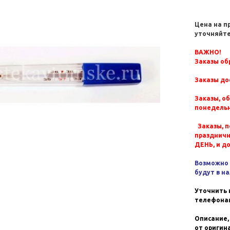
Цена на п
уточняйте
ВАЖНО!
Заказы обр
Заказы до
Заказы, о
понедельн
Заказы, п
празднич
ДЕНЬ, и д
Возможно 
будут в н
Уточнить 
телефонам
Описание,
от оригин