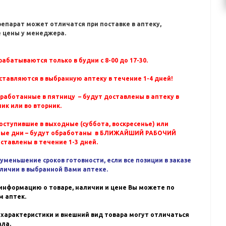
репарат может отличатся при поставке в аптеку,
 цены у менеджера.
абатываются только в будни с 8-00 до 17-30.
ставляются в выбранную аптеку в течение 1-4 дней!
бработанные в пятницу – будут доставлены в аптеку в
ик или во вторник.
оступившие в выходные (суббота, воскресенье) или
ные дни – будут обработаны в БЛИЖАЙШИЙ РАБОЧИЙ
оставлены в течение 1-3 дней.
уменьшение сроков готовности, если все позиции в заказе
аличии в выбранной Вами аптеке.
информацию о товаре, наличии и цене Вы можете по
 аптек.
 характеристики и внешний вид товара могут отличаться
ала.