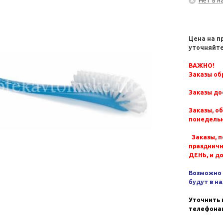
Цена на п
уточняйте
ВАЖНО!
Заказы обр
Заказы до
Заказы, о
понедельн
Заказы, п
празднич
ДЕНЬ, и д
Возможно 
будут в н
Уточнить 
телефонам