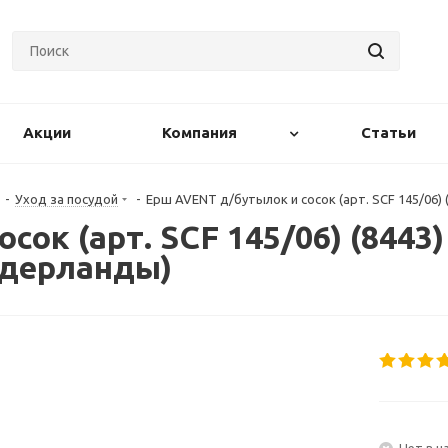
Акции
Компания
Статьи
-
Уход за посудой
-
Ерш AVENT д/бутылок и сосок (арт. SCF 145/06) (8
ок (арт. SCF 145/06) (8443) 
Нидерланды)
Нет в н