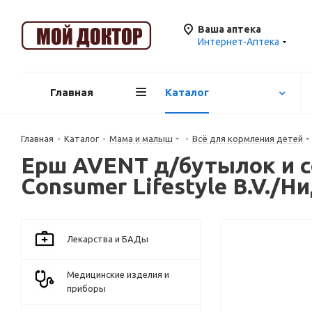
Ваша аптека
Интернет-Аптека
Главная
Каталог
Главная
-
Каталог
-
Мама и малыш
-
Всё для кормления детей
Ерш AVENT д/бутылок и сос
Consumer Lifestyle B.V./
Лекарства и БАДы
Медицинские изделия и
приборы