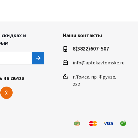
 скидках и
Наши контакты
вым
8(3822)607-507
info@aptekavtomske.ru
г.Томск, пр. Фрунзе,
 на связи
222