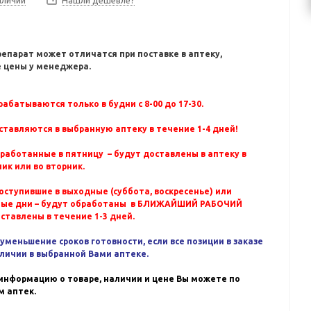
Нашли дешевле?
репарат может отличатся при поставке в аптеку,
 цены у менеджера.
абатываются только в будни с 8-00 до 17-30.
ставляются в выбранную аптеку в течение 1-4 дней!
бработанные в пятницу – будут доставлены в аптеку в
ик или во вторник.
оступившие в выходные (суббота, воскресенье) или
ные дни – будут обработаны в БЛИЖАЙШИЙ РАБОЧИЙ
оставлены в течение 1-3 дней.
уменьшение сроков готовности, если все позиции в заказе
аличии в выбранной Вами аптеке.
информацию о товаре, наличии и цене Вы можете по
 аптек.