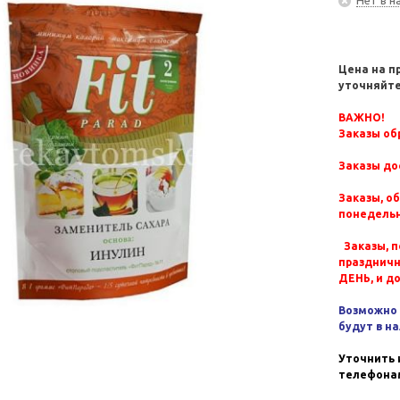
Цена на п
уточняйте
ВАЖНО!
Заказы обр
Заказы до
Заказы, о
понедельн
Заказы, п
празднич
ДЕНЬ, и д
Возможно 
будут в н
Уточнить 
телефонам