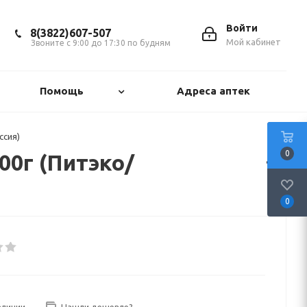
Войти
8(3822)607-507
Мой кабинет
Звоните с 9:00 до 17:30 по будням
Помощь
Адреса аптек
ссия)
0
00г (Питэко/
0
аличии