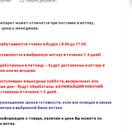
Нашли дешевле?
репарат может отличатся при поставке в аптеку,
 цены у менеджера.
абатываются только в будни с 8-00 до 17-30.
ставляются в выбранную аптеку в течение 1-4 дней!
бработанные в пятницу – будут доставлены в аптеку в
ик или во вторник.
оступившие в выходные (суббота, воскресенье) или
ные дни – будут обработаны в БЛИЖАЙШИЙ РАБОЧИЙ
оставлены в течение 1-3 дней.
уменьшение сроков готовности, если все позиции в заказе
аличии в выбранной Вами аптеке.
информацию о товаре, наличии и цене Вы можете по
 аптек.