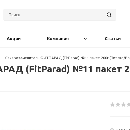
Акции
Компания
Статьи
-
Сахарозаменитель ФИТПАРАД (FitParad) №11 пакет 200г (Питэко/Ро
АД (FitParad) №11 пакет 2
Нет в н