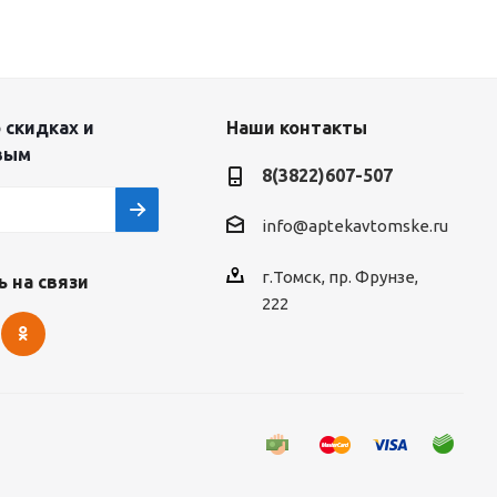
 скидках и
Наши контакты
вым
8(3822)607-507
info@aptekavtomske.ru
г.Томск, пр. Фрунзе,
 на связи
222