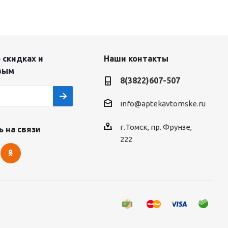
 скидках и
Наши контакты
вым
8(3822)607-507
info@aptekavtomske.ru
г.Томск, пр. Фрунзе,
 на связи
222