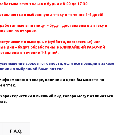
абатываются только в будни с 8-00 до 17-30.
ставляются в выбранную аптеку в течение 1-4 дней!
бработанные в пятницу – будут доставлены в аптеку в
ик или во вторник.
оступившие в выходные (суббота, воскресенье) или
ные дни – будут обработаны в БЛИЖАЙШИЙ РАБОЧИЙ
оставлены в течение 1-3 дней.
уменьшение сроков готовности, если все позиции в заказе
аличии в выбранной Вами аптеке.
информацию о товаре, наличии и цене Вы можете по
 аптек.
 характеристики и внешний вид товара могут отличаться
ала.
F.A.Q.