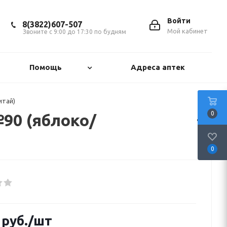
Войти
8(3822)607-507
Мой кабинет
Звоните с 9:00 до 17:30 по будням
Помощь
Адреса аптек
итай)
0
90 (яблоко/
0
руб.
/шт