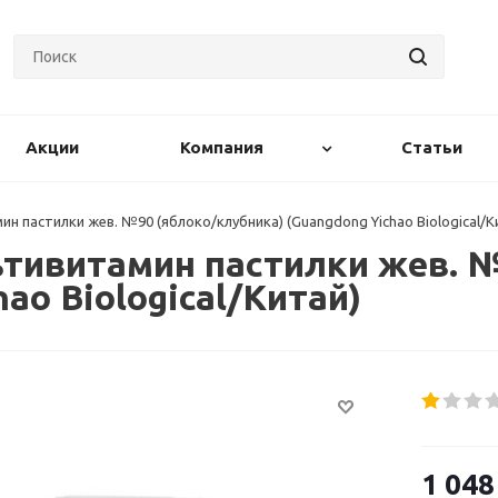
Акции
Компания
Статьи
 пастилки жев. №90 (яблоко/клубника) (Guangdong Yichao Biological/К
тивитамин пастилки жев. №
ao Biological/Китай)
1 048