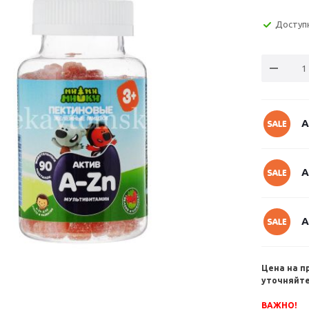
Доступ
А
А
А
Цена на п
уточняйте
ВАЖНО!