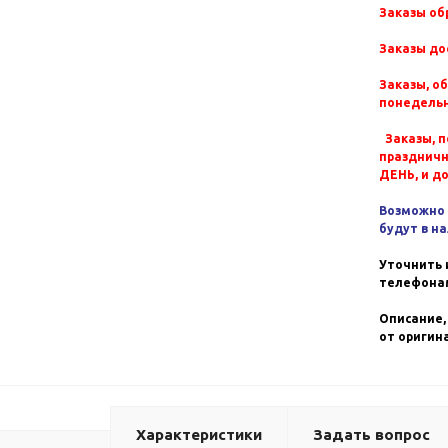
Заказы обр
Заказы до
Заказы, о
понедельн
Заказы, п
празднич
ДЕНЬ, и д
Возможно 
будут в н
Уточнить 
телефонам
Описание,
от оригин
Характеристики
Задать вопрос