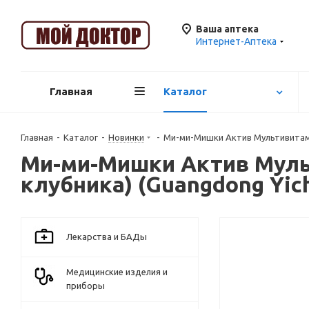
Ваша аптека
Интернет-Аптека
Главная
Каталог
Главная
-
Каталог
-
Новинки
-
Ми-ми-Мишки Актив Мультивитамин
Ми-ми-Мишки Актив Муль
клубника) (Guangdong Yich
Лекарства и БАДы
Медицинские изделия и
приборы