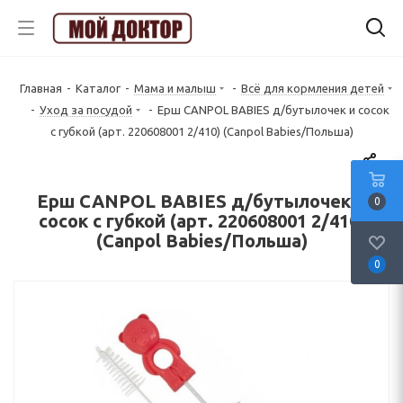
Главная
-
Каталог
-
Мама и малыш
-
Всё для кормления детей
-
Уход за посудой
-
Ерш CANPOL BABIES д/бутылочек и сосок
с губкой (арт. 220608001 2/410) (Canpol Babies/Польша)
Ерш CANPOL BABIES д/бутылочек и
0
сосок с губкой (арт. 220608001 2/410)
(Canpol Babies/Польша)
0