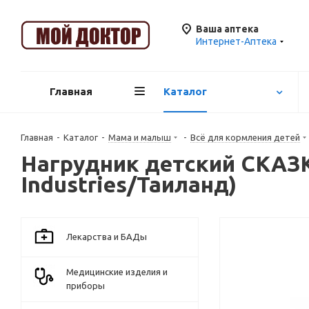
Ваша аптека
Интернет-Аптека
Главная
Каталог
Главная
-
Каталог
-
Мама и малыш
-
Всё для кормления детей
Нагрудник детский СКАЗКА
Industries/Таиланд)
Лекарства и БАДы
Медицинские изделия и
приборы