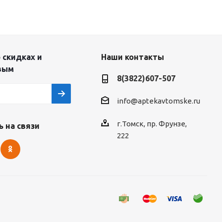
 скидках и
Наши контакты
вым
8(3822)607-507
info@aptekavtomske.ru
г.Томск, пр. Фрунзе,
 на связи
222