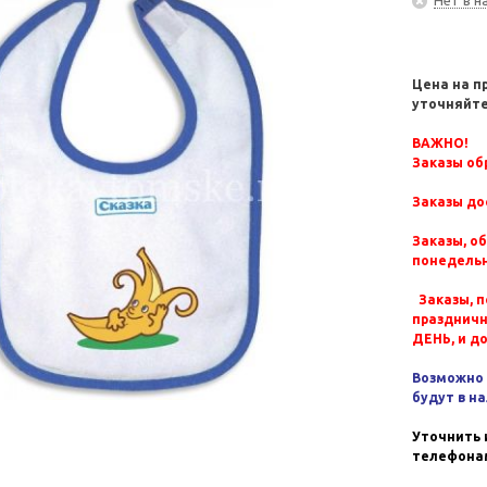
Цена на п
уточняйте
ВАЖНО!
Заказы обр
Заказы до
Заказы, о
понедельн
Заказы, п
празднич
ДЕНЬ, и д
Возможно 
будут в н
Уточнить 
телефонам