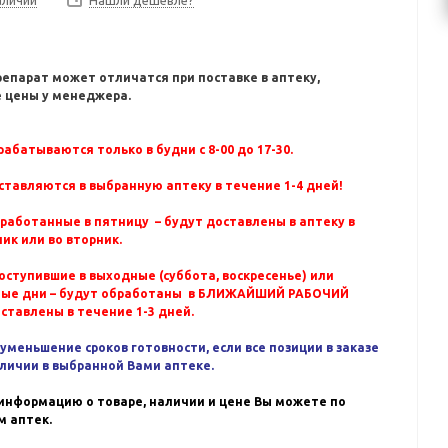
Нашли дешевле?
репарат может отличатся при поставке в аптеку,
 цены у менеджера.
абатываются только в будни с 8-00 до 17-30.
ставляются в выбранную аптеку в течение 1-4 дней!
бработанные в пятницу – будут доставлены в аптеку в
ик или во вторник.
оступившие в выходные (суббота, воскресенье) или
ные дни – будут обработаны в БЛИЖАЙШИЙ РАБОЧИЙ
оставлены в течение 1-3 дней.
уменьшение сроков готовности, если все позиции в заказе
аличии в выбранной Вами аптеке.
информацию о товаре, наличии и цене Вы можете по
 аптек.