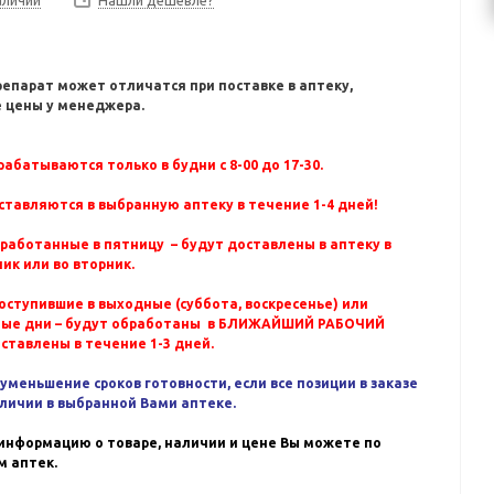
Нашли дешевле?
репарат может отличатся при поставке в аптеку,
 цены у менеджера.
абатываются только в будни с 8-00 до 17-30.
ставляются в выбранную аптеку в течение 1-4 дней!
бработанные в пятницу – будут доставлены в аптеку в
ик или во вторник.
оступившие в выходные (суббота, воскресенье) или
ные дни – будут обработаны в БЛИЖАЙШИЙ РАБОЧИЙ
оставлены в течение 1-3 дней.
уменьшение сроков готовности, если все позиции в заказе
аличии в выбранной Вами аптеке.
информацию о товаре, наличии и цене Вы можете по
 аптек.