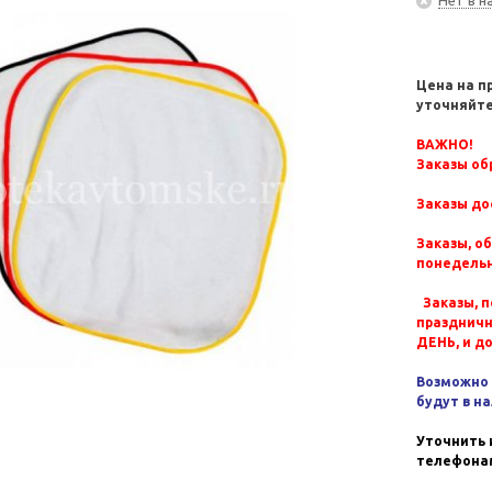
Цена на п
уточняйте
ВАЖНО!
Заказы обр
Заказы до
Заказы, о
понедельн
Заказы, п
празднич
ДЕНЬ, и д
Возможно 
будут в н
Уточнить 
телефонам