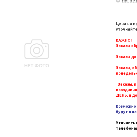
Цена на п
уточняйте
ВАЖНО!
Заказы обр
Заказы до
Заказы, о
понедельн
Заказы, п
празднич
ДЕНЬ, и д
Возможно 
будут в н
Уточнить 
телефонам