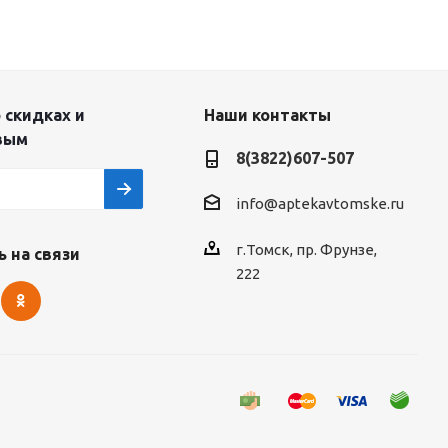
 скидках и
Наши контакты
вым
8(3822)607-507
info@aptekavtomske.ru
г.Томск, пр. Фрунзе,
 на связи
222