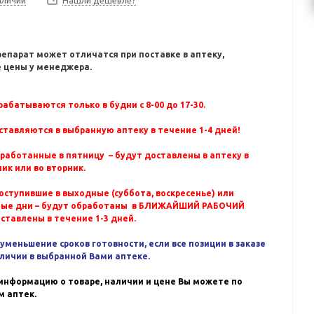
Нашли дешевле?
репарат может отличатся при поставке в аптеку,
 цены у менеджера.
абатываются только в будни с 8-00 до 17-30.
ставляются в выбранную аптеку в течение 1-4 дней!
бработанные в пятницу – будут доставлены в аптеку в
ик или во вторник.
оступившие в выходные (суббота, воскресенье) или
ные дни – будут обработаны в БЛИЖАЙШИЙ РАБОЧИЙ
оставлены в течение 1-3 дней.
уменьшение сроков готовности, если все позиции в заказе
аличии в выбранной Вами аптеке.
информацию о товаре, наличии и цене Вы можете по
 аптек.