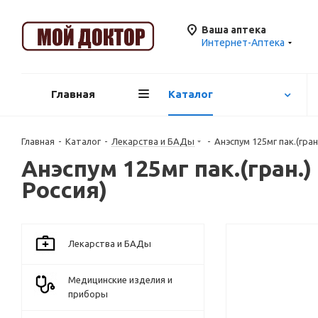
Ваша аптека
Интернет-Аптека
Главная
Каталог
Главная
-
Каталог
-
Лекарства и БАДы
-
Анэспум 125мг пак.(гр
Анэспум 125мг пак.(гран
Россия)
Лекарства и БАДы
Медицинские изделия и
приборы