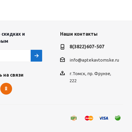
 скидках и
Наши контакты
вым
8(3822)607-507
info@aptekavtomske.ru
г.Томск, пр. Фрунзе,
 на связи
222