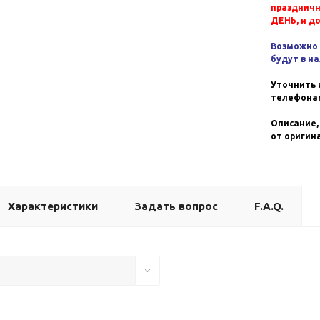
празднич
ДЕНЬ, и д
Возможно 
будут в н
Уточнить 
телефонам
Описание,
от оригин
Характеристики
Задать вопрос
F.A.Q.