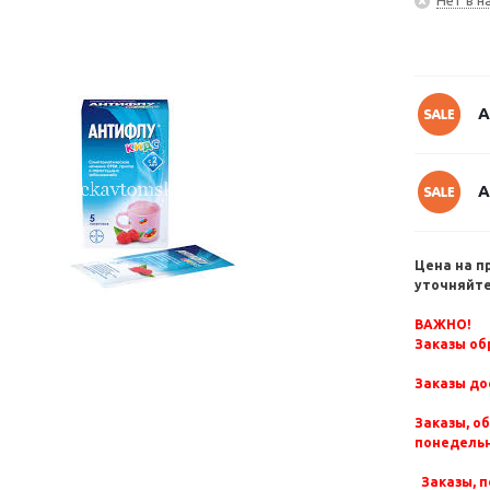
А
А
Цена на п
уточняйте
ВАЖНО!
Заказы обр
Заказы до
Заказы, о
понедельн
Заказы, п