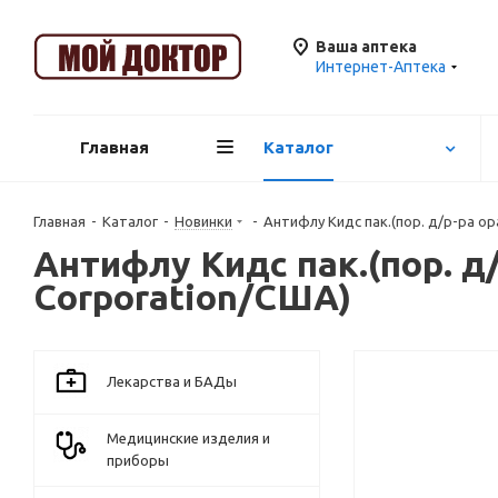
Ваша аптека
Интернет-Аптека
Главная
Каталог
Главная
-
Каталог
-
Новинки
-
Антифлу Кидс пак.(пор. д/р-ра ор
Антифлу Кидс пак.(пор. д/
Corporation/США)
Лекарства и БАДы
Медицинские изделия и
приборы