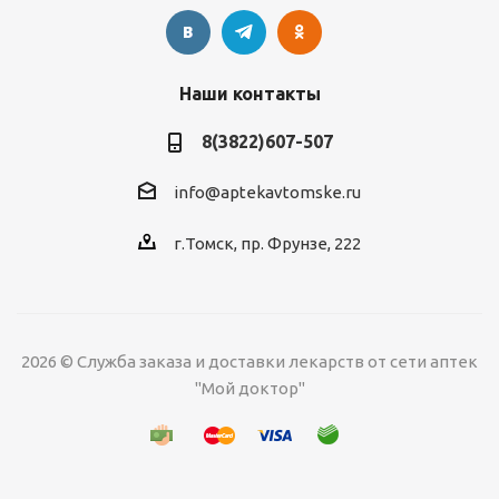
Наши контакты
8(3822)607-507
info@aptekavtomske.ru
г.Томск, пр. Фрунзе, 222
УЗНАВАЙТЕ ОБ
2026 © Служба заказа и доставки лекарств от сети аптек
АКЦИЯХ И СКИДКАХ
*
ПЕРВЫМИ!
"Мой доктор"
Нажимая "Подписаться" вы
соглашаетесь с
Политикой
Подписаться
конфиденциальности