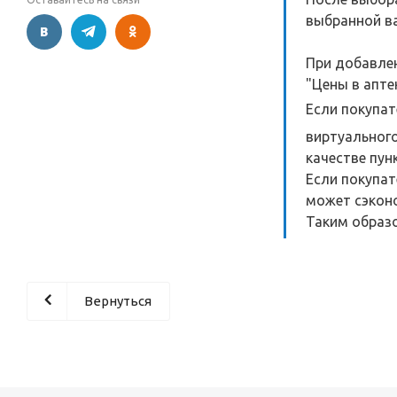
выбранной ва
При добавлен
"Цены в апте
Если покупат
виртуального
качестве пун
Если покупат
может сэконо
Таким образо
Вернуться