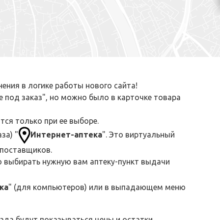
ения в логике работы нового сайта!
е под заказ", но можно было в карточке товара
тся только при ее выборе.
за) "
Интернет-аптека
". Это виртуальный
х поставщиков.
о выбирать нужную вам аптеку-пункт выдачи
ка
" (для компьютеров) или в выпадающем меню
ада будут показываться цены и остатки