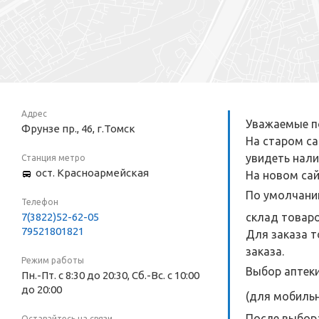
Адрес
Уважаемые по
Фрунзе пр., 46, г.Томск
На старом са
увидеть нали
Станция метро
ост. Красноармейская
На новом сай
По умолчанию
Телефон
7(3822)52-62-05
склад товаро
79521801821
Для заказа т
заказа.
Режим работы
Выбор аптеки
Пн.-Пт. с 8:30 до 20:30, Сб.-Вс. с 10:00
до 20:00
(для мобильн
После выбора
Оставайтесь на связи