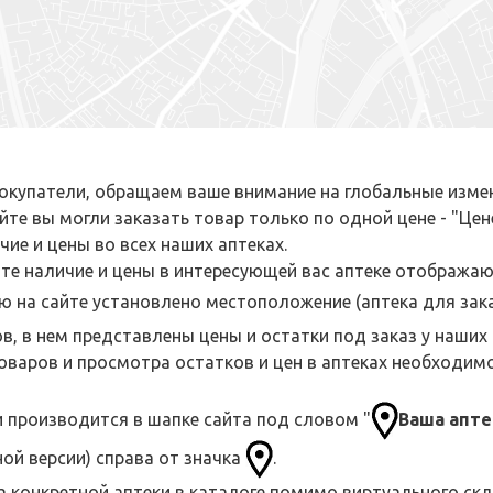
купатели, обращаем ваше внимание на глобальные измен
йте вы могли заказать товар только по одной цене - "Цен
чие и цены во всех наших аптеках.
те наличие и цены в интересующей вас аптеке отображаю
 на сайте установлено местоположение (аптека для зака
в, в нем представлены цены и остатки под заказ у наши
оваров и просмотра остатков и цен в аптеках необходим
 производится в шапке сайта под словом "
Ваша апте
ой версии) справа от значка
.
 конкретной аптеки в каталоге помимо виртуального скл