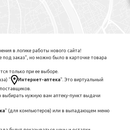
ения в логике работы нового сайта!
е под заказ", но можно было в карточке товара
тся только при ее выборе.
за) "
Интернет-аптека
". Это виртуальный
х поставщиков.
о выбирать нужную вам аптеку-пункт выдачи
ка
" (для компьютеров) или в выпадающем меню
ада будут показываться цены и остатки