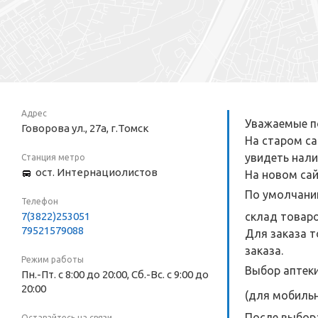
Адрес
Уважаемые по
Говорова ул., 27а, г.Томск
На старом са
увидеть нали
Станция метро
ост. Интернациолистов
На новом сай
По умолчанию
Телефон
7(3822)253051
склад товаро
79521579088
Для заказа т
заказа.
Режим работы
Выбор аптеки
Пн.-Пт. с 8:00 до 20:00, Сб.-Вс. с 9:00 до
20:00
(для мобильн
После выбора
Оставайтесь на связи