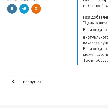
выбранной ва
При добавлен
"Цены в апте
Если покупат
виртуального
качестве пун
Если покупат
может сэконо
Таким образо
Вернуться