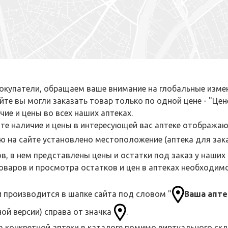
купатели, обращаем ваше внимание на глобальные измен
йте вы могли заказать товар только по одной цене - "Цен
чие и цены во всех наших аптеках.
те наличие и цены в интересующей вас аптеке отображаю
 на сайте установлено местоположение (аптека для зака
в, в нем представлены цены и остатки под заказ у наши
оваров и просмотра остатков и цен в аптеках необходим
 производится в шапке сайта под словом "
Ваша апте
ой версии) справа от значка
.
 конкретной аптеки в каталоге помимо виртуального скл