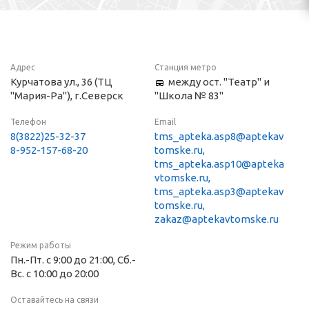
Адрес
Станция метро
Курчатова ул., 36 (ТЦ
между ост. "Театр" и
"Мария-Ра"), г.Северск
"Школа № 83"
Телефон
Email
8(3822)25-32-37
tms_apteka.asp8@aptekav
8-952-157-68-20
tomske.ru,
tms_apteka.asp10@apteka
vtomske.ru,
tms_apteka.asp3@aptekav
tomske.ru,
zakaz@aptekavtomske.ru
Режим работы
Пн.-Пт. с 9:00 до 21:00, Сб.-
Вс. с 10:00 до 20:00
Оставайтесь на связи