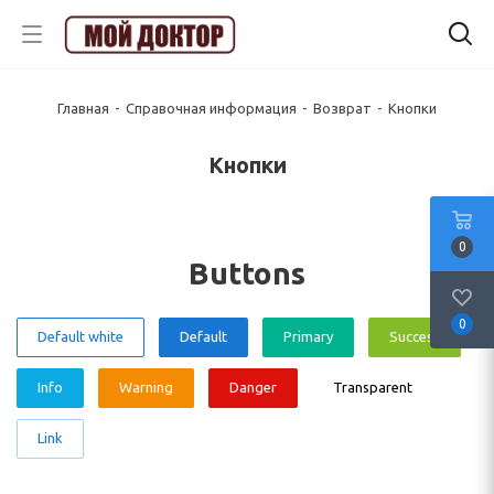
Главная
-
Справочная информация
-
Возврат
-
Кнопки
Кнопки
0
Buttons
0
Default white
Default
Primary
Success
Info
Warning
Danger
Transparent
Link