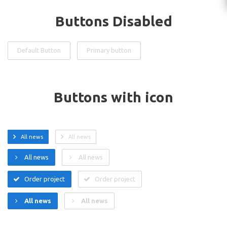
Buttons Disabled
Default Button
Primary button
Buttons with icon
All news
All news
All news
All news
Order project
Order project
All news
All news