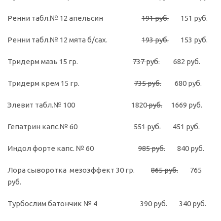
Ренни табл.№ 12 апельсин
191 руб.
151 руб.
Ренни табл.№ 12 мята б/сах.
193 руб.
153 руб.
Тридерм мазь 15 гр.
737 руб.
682 руб.
Тридерм крем 15 гр.
735 руб.
680 руб.
Элевит табл.№ 100 1820
руб.
1669 руб.
Гепатрин капс.№ 60
551 руб.
451 руб.
Индол форте капс. № 60
985 руб.
840 руб.
Лора сыворотка мезоэффект 30 гр.
865 руб.
765
руб.
Турбослим батончик № 4
390 руб.
340 руб.