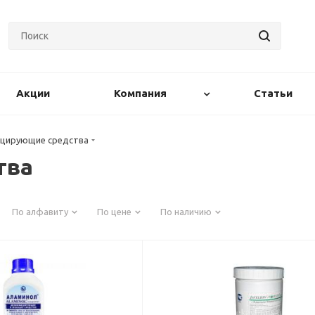
Акции
Компания
Статьи
цирующие средства
тва
По алфавиту
По цене
По наличию