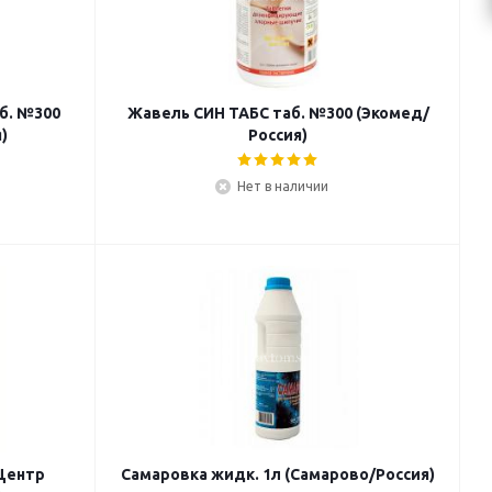
б. №300
Жавель СИН ТАБС таб. №300 (Экомед/
)
Россия)
Нет в наличии
(Центр
Самаровка жидк. 1л (Самарово/Россия)