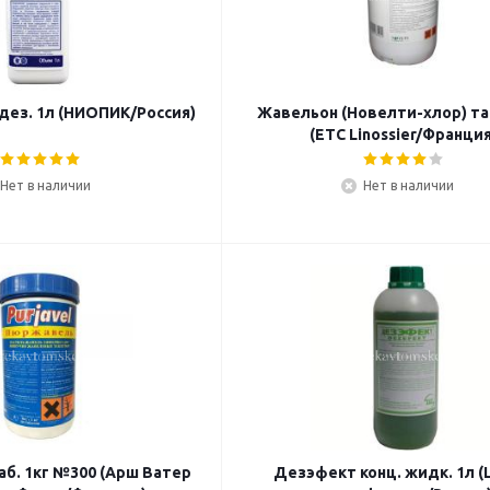
дез. 1л (НИОПИК/Россия)
Жавельон (Новелти-хлор) та
(ETC Linossier/Франция
Нет в наличии
Нет в наличии
б. 1кг №300 (Арш Ватер
Дезэфект конц. жидк. 1л 