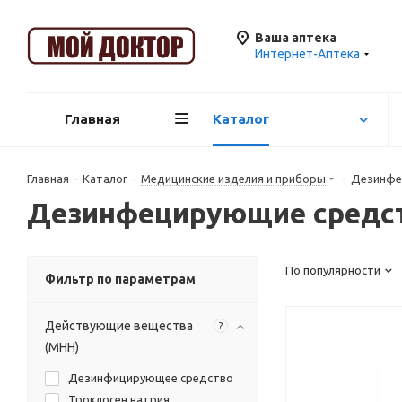
Ваша аптека
Интернет-Аптека
Главная
Каталог
Главная
-
Каталог
-
Медицинские изделия и приборы
-
Дезинфе
Дезинфецирующие средс
По популярности
Фильтр по параметрам
Действующие вещества
?
(МНН)
Дезинфицирующее средство
Троклосен натрия