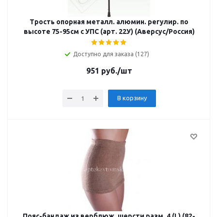
Трость опорная металл. алюмин. регулир. по
высоте 75-95см с УПС (арт. 22У) (Аверсус/Россия)
Доступно для заказа (127)
951
руб.
/шт
В корзину
Пояс-бандаж из верблюж. шерсти разм. 4 (L) (82-