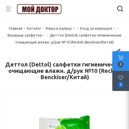
Главная
-
Каталог
-
Мама и малыш
-
Уход за малышом
-
Влажные салфетки
-
Деттол (Dettol) салфетки гигиенические
очищающие влажн. д/рук №10 (Reckitt Benckiser/Китай)
Деттол (Dettol) салфетки гигиенические
0
очищающие влажн. д/рук №10 (Reckitt
Benckiser/Китай)
0