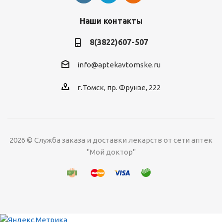
Наши контакты
8(3822)607-507
info@aptekavtomske.ru
г.Томск, пр. Фрунзе, 222
2026 © Служба заказа и доставки лекарств от сети аптек
"Мой доктор"
УЗНАВАЙТЕ ОБ
АКЦИЯХ И СКИДКАХ
*
ПЕРВЫМИ!
Нажимая "Подписаться" вы
соглашаетесь с
Политикой
Подписаться
конфиденциальности
Предоставлено SendPulse