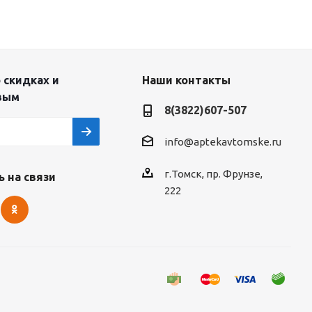
 скидках и
Наши контакты
вым
8(3822)607-507
info@aptekavtomske.ru
г.Томск, пр. Фрунзе,
 на связи
222