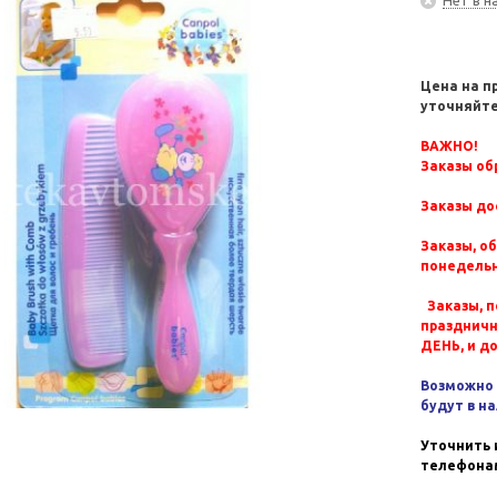
Цена на п
уточняйте
ВАЖНО!
Заказы обр
Заказы до
Заказы, о
понедельн
Заказы, п
празднич
ДЕНЬ, и д
Возможно 
будут в н
Уточнить 
телефонам