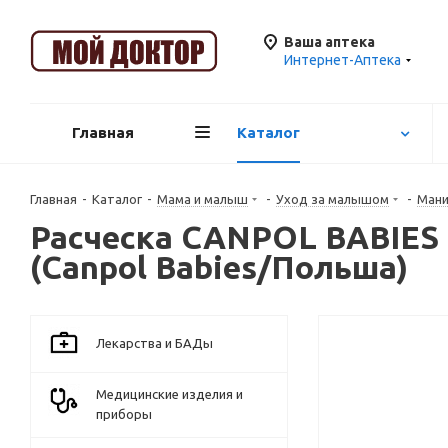
Ваша аптека
Интернет-Аптека
Главная
Каталог
Главная
-
Каталог
-
Мама и малыш
-
Уход за малышом
-
Мани
Расческа CANPOL BABIES 
(Canpol Babies/Польша)
Лекарства и БАДы
Медицинские изделия и
приборы