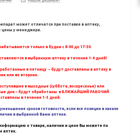
Нашли дешевле?
репарат может отличатся при поставке в аптеку,
 цены у менеджера.
абатываются только в будни с 8-00 до 17-30.
ставляются в выбранную аптеку в течение 1-4 дней!
бработанные в пятницу – будут доставлены в аптеку в
ик или во вторник.
оступившие в выходные (суббота, воскресенье) или
ные дни – будут обработаны в БЛИЖАЙШИЙ РАБОЧИЙ
оставлены в течение 1-3 дней.
уменьшение сроков готовности, если все позиции в заказе
аличии в выбранной Вами аптеке.
информацию о товаре, наличии и цене Вы можете по
 аптек.