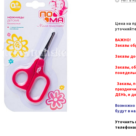
Цена на п
уточняйте
ВАЖНО!
Заказы обр
Заказы до
Заказы, о
понедельн
Заказы, п
празднич
ДЕНЬ, и д
Возможно 
будут в н
Уточнить 
телефонам