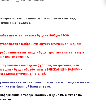
Нашли дешевле?
репарат может отличатся при поставке в аптеку,
 цены у менеджера.
абатываются только в будни с 8-00 до 17-30.
ставляются в выбранную аптеку в течение 1-4 дней!
бработанные в пятницу – будут доставлены в аптеку в
ик или во вторник.
оступившие в выходные (суббота, воскресенье) или
ные дни – будут обработаны в БЛИЖАЙШИЙ РАБОЧИЙ
оставлены в течение 1-3 дней.
уменьшение сроков готовности, если все позиции в заказе
аличии в выбранной Вами аптеке.
информацию о товаре, наличии и цене Вы можете по
 аптек.