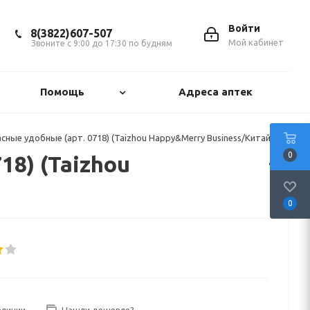
Войти
8(3822)607-507
Мой кабинет
Звоните с 9:00 до 17:30 по будням
Помощь
Адреса аптек
ые удобные (арт. 0718) (Taizhou Happy&Merry Business/Китай)
0
8) (Taizhou
0
аличии