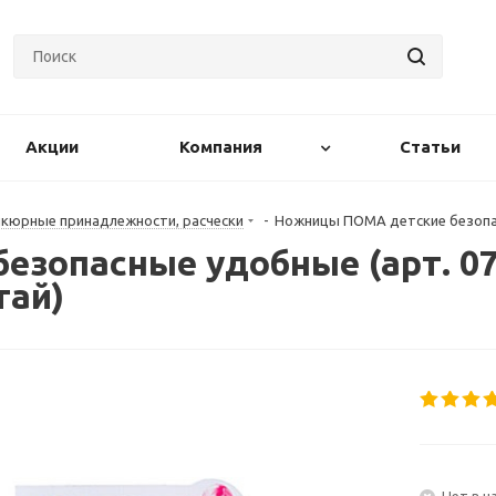
Акции
Компания
Статьи
кюрные принадлежности, расчески
-
Ножницы ПОМА детские безопасн
зопасные удобные (арт. 071
тай)
Нет в н