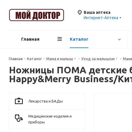
Ваша аптека
Интернет-Аптека
Главная
Каталог
Главная
-
Каталог
-
Мама и малыш
-
Уход за малышом
-
Мани
Ножницы ПОМА детские бе
Happy&Merry Business/Ки
Лекарства и БАДы
Медицинские изделия и
приборы