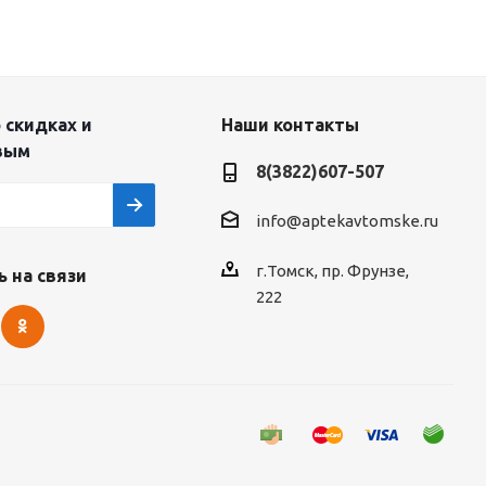
 скидках и
Наши контакты
вым
8(3822)607-507
info@aptekavtomske.ru
г.Томск, пр. Фрунзе,
 на связи
222