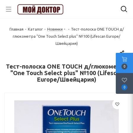
Главная
-
Каталог
-
Новинки
-
Тест-полоска ONE TOUCH д/
глюкометра "Оne Touch Select plus" №100 (Lifescan Europe/
Швейцария)
Тест-полоска ONE TOUCH д/глюкометра
0
"Оne Touch Select plus" №100 (Lifescan
Europe/Швейцария)
0