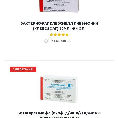
БАКТЕРИОФАГ КЛЕБСИЕЛЛ ПНЕВМОНИИ
(КЛЕБСИФАГ) 20МЛ. №4 ФЛ.
Нет в наличии
РЕЦЕПТУРНЫЙ
Витагерпавак фл.(лиоф. д/ин. п/к) 0,3мл №5