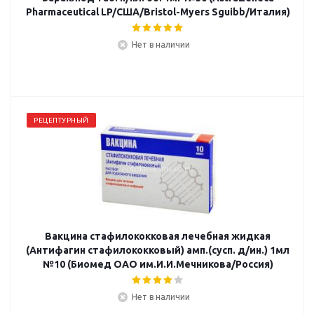
Pharmaceutical LP/США/Bristol-Myers Sguibb/Италия)
Нет в наличии
РЕЦЕПТУРНЫЙ
Вакцина стафилококковая лечебная жидкая
(Антифагин стафилококковый) амп.(сусп. д/ин.) 1мл
№10 (Биомед ОАО им.И.И.Мечникова/Россия)
Нет в наличии