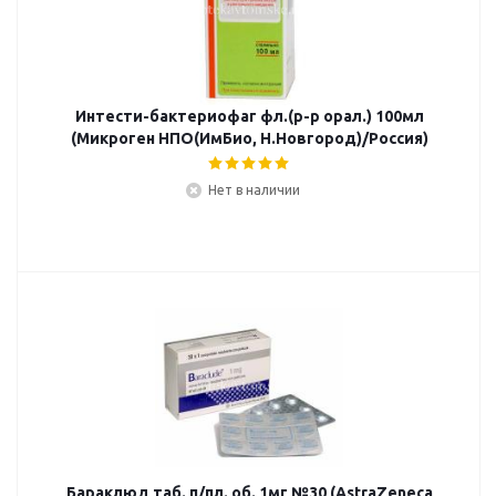
Интести-бактериофаг фл.(р-р орал.) 100мл
(Микроген НПО(ИмБио, Н.Новгород)/Россия)
Нет в наличии
Бараклюд таб. п/пл. об. 1мг №30 (AstraZeneca