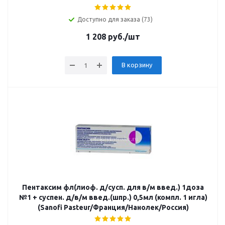
Доступно для заказа (73)
1 208
руб.
/шт
В корзину
Пентаксим фл(лиоф. д/сусп. для в/м введ.) 1доза
№1 + суспен. д/в/м введ.(шпр.) 0,5мл (компл. 1 игла)
(Sanofi Pasteur/Франция/Нанолек/Россия)