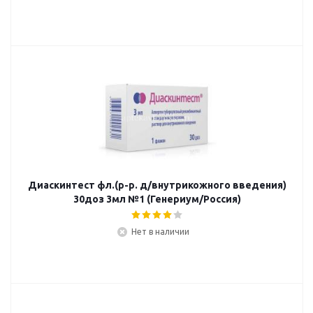
Диаскинтест фл.(р-р. д/внутрикожного введения)
30доз 3мл №1 (Генериум/Россия)
Нет в наличии