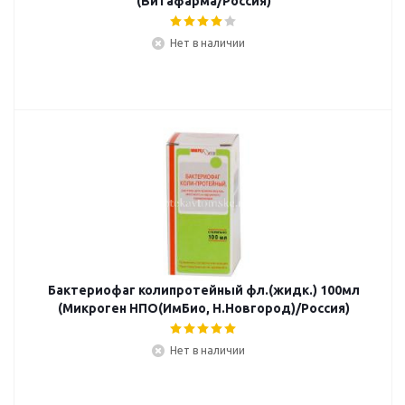
(Витафарма/Россия)
Нет в наличии
Бактериофаг колипротейный фл.(жидк.) 100мл
(Микроген НПО(ИмБио, Н.Новгород)/Россия)
Нет в наличии