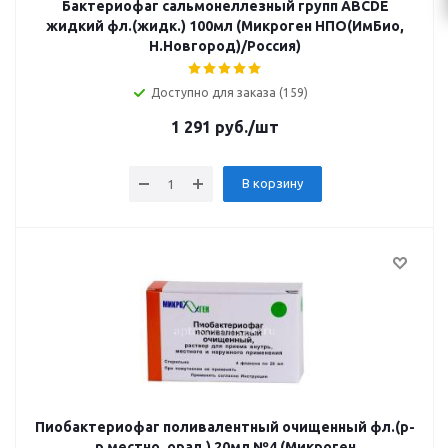
Бактериофаг сальмонеллезный групп ABCDE
жидкий фл.(жидк.) 100мл (Микроген НПО(ИмБио,
Н.Новгород)/Россия)
Доступно для заказа (159)
1 291
руб.
/шт
В корзину
Пиобактериофаг поливалентный очищенный фл.(р-
р местно, орал.) 20мл №4 (Микроген