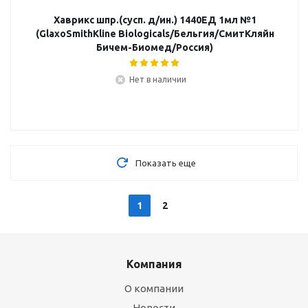
Хаврикс шпр.(сусп. д/ин.) 1440ЕД 1мл №1
(GlaxoSmithKline Biologicals/Бельгия/СмитКляйн
Бичем-Биомед/Россия)
Нет в наличии
Показать еще
1
2
Компания
О компании
Новости