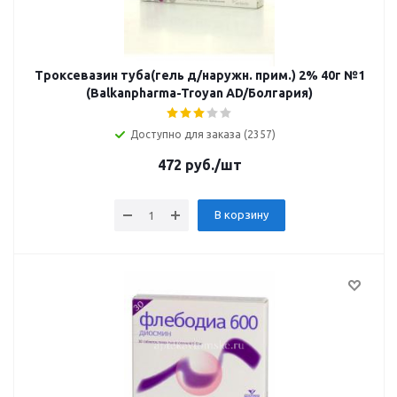
Троксевазин туба(гель д/наружн. прим.) 2% 40г №1
(Balkanpharma-Troyan AD/Болгария)
Доступно для заказа (2357)
472
руб.
/шт
В корзину