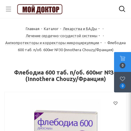
Главная
-
Каталог
-
Лекарства и БАДы
-
Лечение сердечно-сосудистой системы
-
Ангиопротекторы и корректоры микроциркуляции
-
Флебодиа
600 таб. п/об. 600мг №30 (Innothera Chouzy/Франция)
0
Флебодиа 600 таб. п/об. 600мг №30
(Innothera Chouzy/Франция)
0