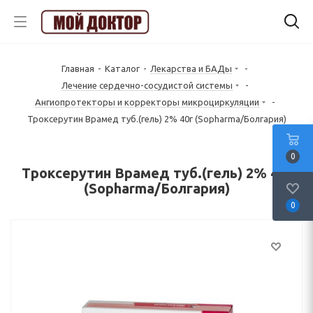
Главная
-
Каталог
-
Лекарства и БАДы
-
Лечение сердечно-сосудистой системы
-
Ангиопротекторы и корректоры микроциркуляции
-
Троксерутин Врамед туб.(гель) 2% 40г (Sopharma/Болгария)
0
Троксерутин Врамед туб.(гель) 2% 40г
(Sopharma/Болгария)
0