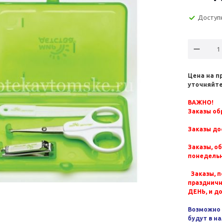
Доступ
Цена на п
уточняйте
ВАЖНО!
Заказы обр
Заказы до
Заказы, о
понедельн
Заказы, п
празднич
ДЕНЬ, и д
Возможно 
будут в н