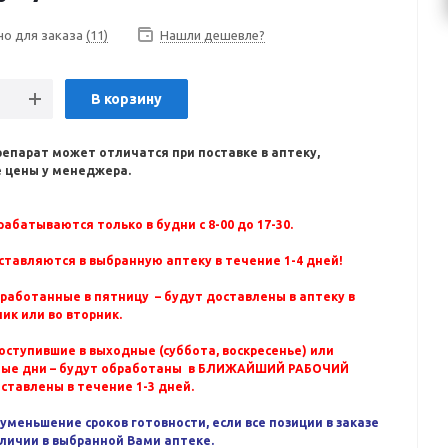
но для заказа
(11)
Нашли дешевле?
В корзину
репарат может отличатся при поставке в аптеку,
 цены у менеджера.
абатываются только в будни с 8-00 до 17-30.
ставляются в выбранную аптеку в течение 1-4 дней!
бработанные в пятницу – будут доставлены в аптеку в
ик или во вторник.
оступившие в выходные (суббота, воскресенье) или
ные дни – будут обработаны в БЛИЖАЙШИЙ РАБОЧИЙ
оставлены в течение 1-3 дней.
уменьшение сроков готовности, если все позиции в заказе
аличии в выбранной Вами аптеке.