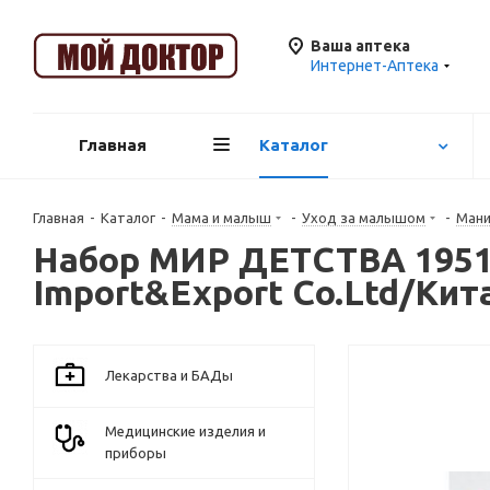
Ваша аптека
Интернет-Аптека
Главная
Каталог
Главная
-
Каталог
-
Мама и малыш
-
Уход за малышом
-
Мани
Набор МИР ДЕТСТВА 19510
Import&Export Co.Ltd/Кит
Лекарства и БАДы
Медицинские изделия и
приборы