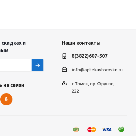
 скидках и
Наши контакты
вым
8(3822)607-507
info@aptekavtomske.ru
г.Томск, пр. Фрунзе,
 на связи
222