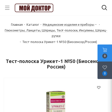
Главная
-
Каталог
-
Медицинские изделия и приборы
-
Глюкoмeтpы, Лaнцeты, Шпpицы, Tecт-пoлocки, Инcyлины, Шпpиц-
pyчки
-
Тест-полоска Урикет-1 №50 (Биосенсор/Россия)
0
Тест-полоска Урикет-1 №50 (Биосенсор/
Россия)
0