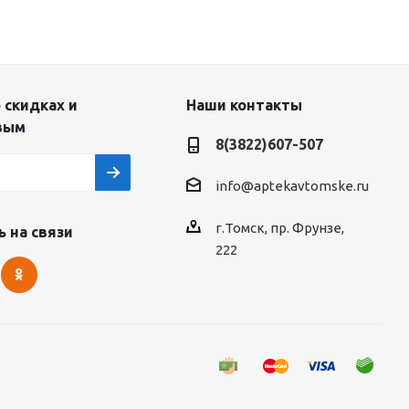
 скидках и
Наши контакты
вым
8(3822)607-507
info@aptekavtomske.ru
г.Томск, пр. Фрунзе,
 на связи
222