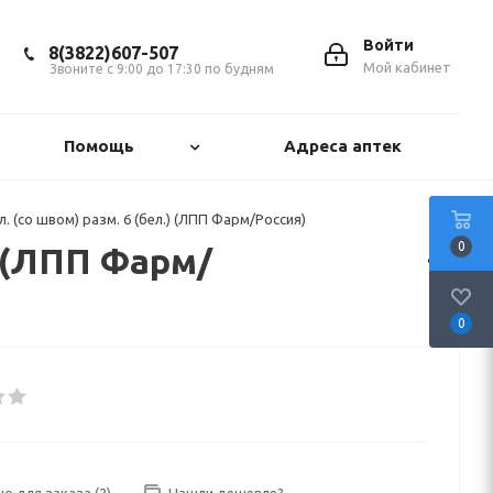
Войти
8(3822)607-507
Мой кабинет
Звоните с 9:00 до 17:30 по будням
Помощь
Адреса аптек
. (со швом) разм. 6 (бел.) (ЛПП Фарм/Россия)
0
) (ЛПП Фарм/
0
но для заказа
(2)