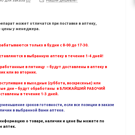
Нашли дешевле?
репарат может отличатся при поставке в аптеку,
 цены у менеджера.
абатываются только в будни с 8-00 до 17-30.
ставляются в выбранную аптеку в течение 1-4 дней!
бработанные в пятницу – будут доставлены в аптеку в
ик или во вторник.
оступившие в выходные (суббота, воскресенье) или
ные дни – будут обработаны в БЛИЖАЙШИЙ РАБОЧИЙ
оставлены в течение 1-3 дней.
уменьшение сроков готовности, если все позиции в заказе
аличии в выбранной Вами аптеке.
информацию о товаре, наличии и цене Вы можете по
 аптек.