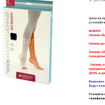
Цена на п
уточняйте
ВАЖНО!
Заказы обр
Заказы до
Заказы, о
понедельн
Заказы, п
празднич
ДЕНЬ, и д
Возможно 
будут в н
Уточнить 
телефонам