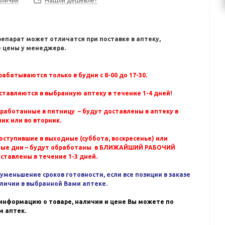
Нашли дешевле?
репарат может отличатся при поставке в аптеку,
 цены у менеджера.
абатываются только в будни с 8-00 до 17-30.
ставляются в выбранную аптеку в течение 1-4 дней!
бработанные в пятницу – будут доставлены в аптеку в
ик или во вторник.
оступившие в выходные (суббота, воскресенье) или
ные дни – будут обработаны в БЛИЖАЙШИЙ РАБОЧИЙ
оставлены в течение 1-3 дней.
уменьшение сроков готовности, если все позиции в заказе
аличии в выбранной Вами аптеке.
информацию о товаре, наличии и цене Вы можете по
 аптек.