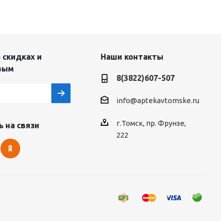
 скидках и
Наши контакты
вым
8(3822)607-507
info@aptekavtomske.ru
г.Томск, пр. Фрунзе,
 на связи
222