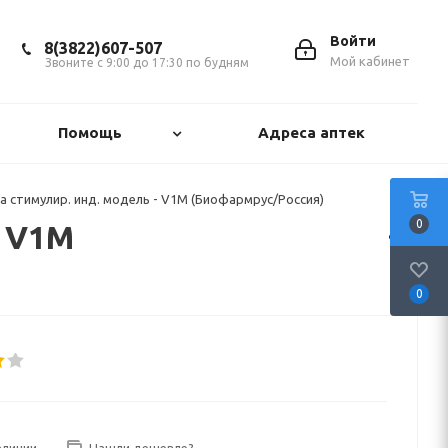
Войти
8(3822)607-507
Мой кабинет
Звоните с 9:00 до 17:30 по будням
Помощь
Адреса аптек
а стимулир. инд. модель - V1M (Биофармрус/Россия)
0
- V1M
0
аличии