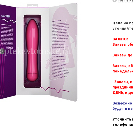
Цена на п
уточняйте
ВАЖНО!
Заказы обр
Заказы до
Заказы, о
понедельн
Заказы, п
празднич
ДЕНЬ, и д
Возможно 
будут в н
Уточнить 
телефонам