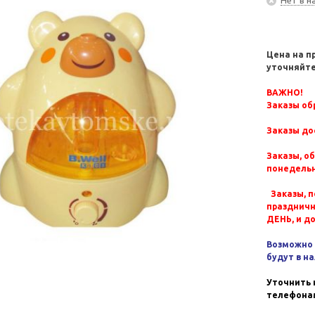
Цена на п
уточняйте
ВАЖНО!
Заказы обр
Заказы до
Заказы, о
понедельн
Заказы, п
празднич
ДЕНЬ, и д
Возможно 
будут в н
Уточнить 
телефонам