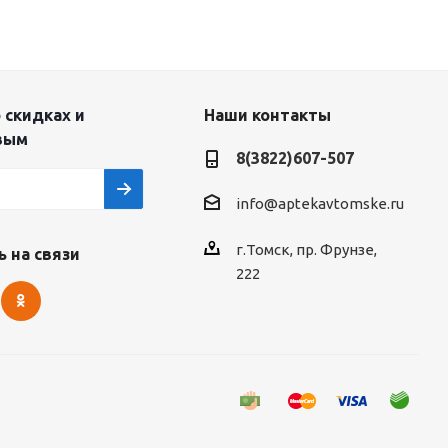
 скидках и
Наши контакты
вым
8(3822)607-507
info@aptekavtomske.ru
г.Томск, пр. Фрунзе,
 на связи
222