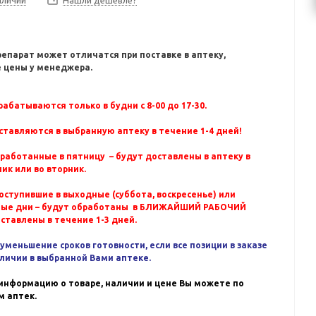
Нашли дешевле?
репарат может отличатся при поставке в аптеку,
 цены у менеджера.
абатываются только в будни с 8-00 до 17-30.
ставляются в выбранную аптеку в течение 1-4 дней!
бработанные в пятницу – будут доставлены в аптеку в
ик или во вторник.
оступившие в выходные (суббота, воскресенье) или
ные дни – будут обработаны в БЛИЖАЙШИЙ РАБОЧИЙ
оставлены в течение 1-3 дней.
уменьшение сроков готовности, если все позиции в заказе
аличии в выбранной Вами аптеке.
информацию о товаре, наличии и цене Вы можете по
 аптек.