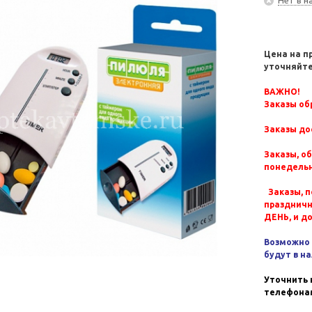
Цена на п
уточняйте
ВАЖНО!
Заказы обр
Заказы до
Заказы, о
понедельн
Заказы, п
празднич
ДЕНЬ, и д
Возможно 
будут в н
Уточнить 
телефонам