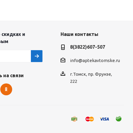
 скидках и
Наши контакты
вым
8(3822)607-507
info@aptekavtomske.ru
г.Томск, пр. Фрунзе,
 на связи
222