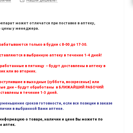
Нашли дешевле?
репарат может отличатся при поставке в аптеку,
 цены у менеджера.
абатываются только в будни с 8-00 до 17-30.
ставляются в выбранную аптеку в течение 1-4 дней!
бработанные в пятницу – будут доставлены в аптеку в
ик или во вторник.
оступившие в выходные (суббота, воскресенье) или
ные дни – будут обработаны в БЛИЖАЙШИЙ РАБОЧИЙ
оставлены в течение 1-3 дней.
уменьшение сроков готовности, если все позиции в заказе
аличии в выбранной Вами аптеке.
информацию о товаре, наличии и цене Вы можете по
 аптек.