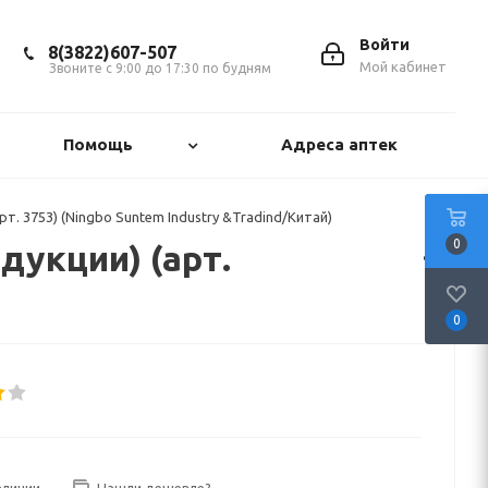
Войти
8(3822)607-507
Мой кабинет
Звоните с 9:00 до 17:30 по будням
Помощь
Адреса аптек
т. 3753) (Ningbo Suntem Industry &Tradind/Китай)
0
дукции) (арт.
0
аличии