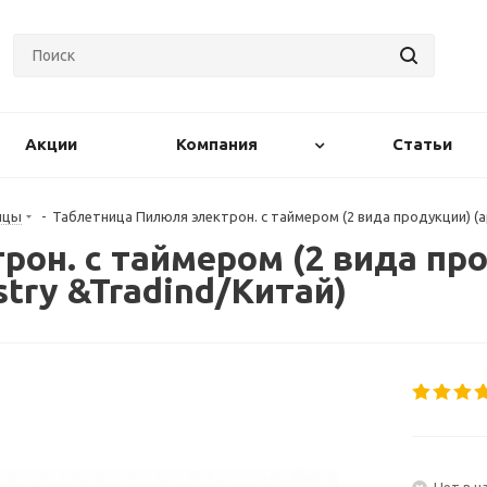
Акции
Компания
Статьи
ицы
-
Таблетница Пилюля электрон. с таймером (2 вида продукции) (ар
он. с таймером (2 вида про
stry &Tradind/Китай)
Нет в н