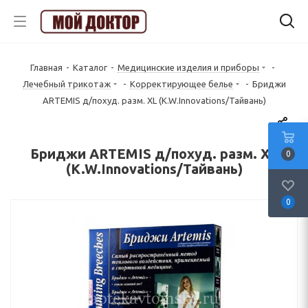
Главная
-
Каталог
-
Медицинские изделия и приборы
-
Лечебный трикотаж
-
Корректирующее белье
-
Бриджи
ARTEMIS д/похуд. разм. XL (K.W.Innovations/Тайвань)
Бриджи ARTEMIS д/похуд. разм. XL
0
(K.W.Innovations/Тайвань)
0