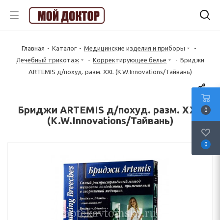
Главная
-
Каталог
-
Медицинские изделия и приборы
-
Лечебный трикотаж
-
Корректирующее белье
-
Бриджи
ARTEMIS д/похуд. разм. XXL (K.W.Innovations/Тайвань)
Бриджи ARTEMIS д/похуд. разм. XXL
0
(K.W.Innovations/Тайвань)
0