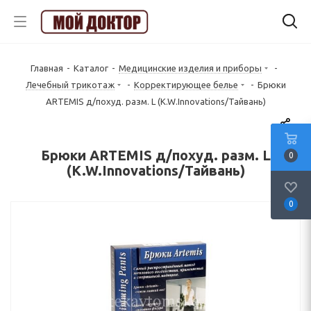
Главная
-
Каталог
-
Медицинские изделия и приборы
-
Лечебный трикотаж
-
Корректирующее белье
-
Брюки
ARTEMIS д/похуд. разм. L (K.W.Innovations/Тайвань)
Брюки ARTEMIS д/похуд. разм. L
0
(K.W.Innovations/Тайвань)
0