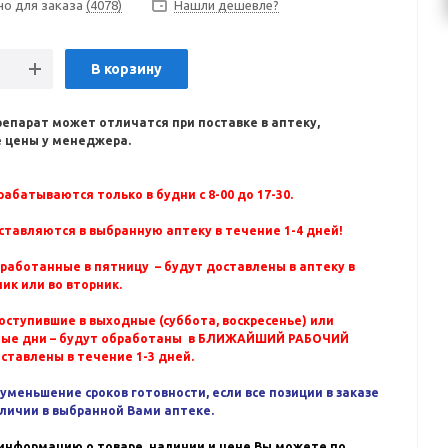
но для заказа
(4078)
Нашли дешевле?
В корзину
репарат может отличатся при поставке в аптеку,
 цены у менеджера.
абатываются только в будни с 8-00 до 17-30.
ставляются в выбранную аптеку в течение 1-4 дней!
бработанные в пятницу – будут доставлены в аптеку в
ик или во вторник.
оступившие в выходные (суббота, воскресенье) или
ные дни – будут обработаны в БЛИЖАЙШИЙ РАБОЧИЙ
оставлены в течение 1-3 дней.
уменьшение сроков готовности, если все позиции в заказе
аличии в выбранной Вами аптеке.
информацию о товаре, наличии и цене Вы можете по