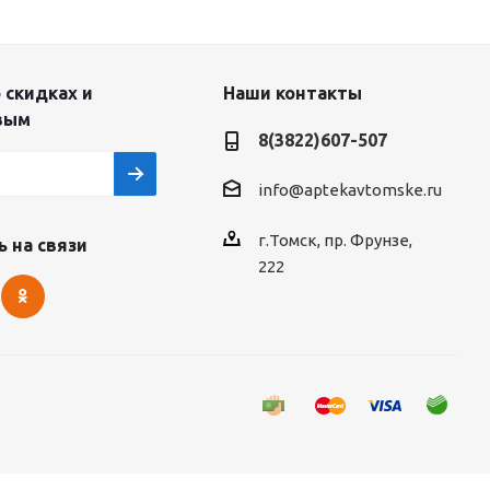
 скидках и
Наши контакты
вым
8(3822)607-507
info@aptekavtomske.ru
г.Томск, пр. Фрунзе,
 на связи
222