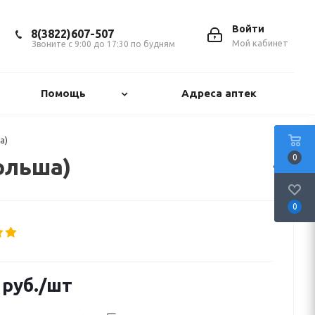
Войти
8(3822)607-507
Мой кабинет
Звоните с 9:00 до 17:30 по будням
Помощь
Адреса аптек
а)
0
ольша)
0
руб.
/шт