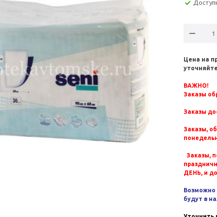
Доступ
Цена на п
уточняйте
ВАЖНО!
Заказы обр
Заказы до
Заказы, о
понедельн
Заказы, п
празднич
ДЕНЬ, и д
Возможно 
будут в н
Уточнить 