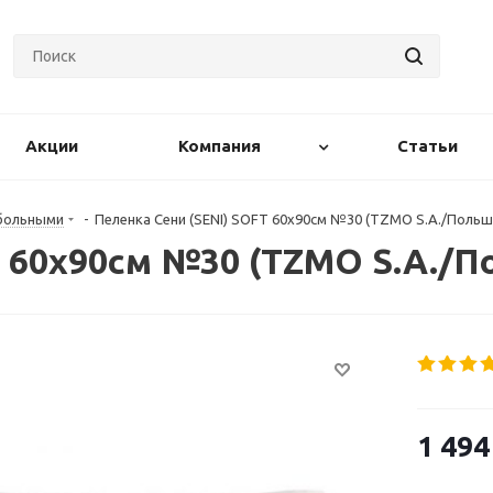
Акции
Компания
Статьи
 больными
-
Пеленка Сени (SENI) SOFT 60х90см №30 (TZMO S.A./Польш
T 60х90см №30 (TZMO S.A./П
1 494