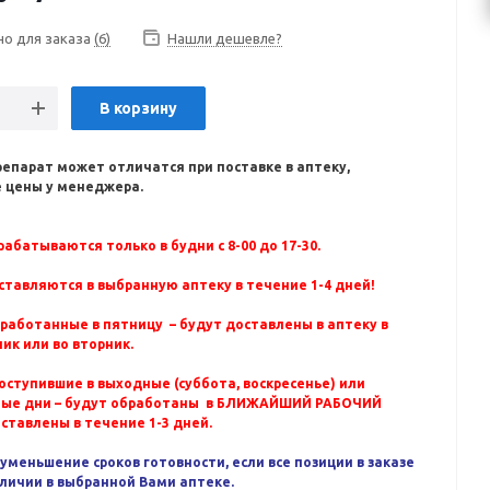
но для заказа
(6)
Нашли дешевле?
В корзину
репарат может отличатся при поставке в аптеку,
 цены у менеджера.
абатываются только в будни с 8-00 до 17-30.
ставляются в выбранную аптеку в течение 1-4 дней!
бработанные в пятницу – будут доставлены в аптеку в
ик или во вторник.
оступившие в выходные (суббота, воскресенье) или
ные дни – будут обработаны в БЛИЖАЙШИЙ РАБОЧИЙ
оставлены в течение 1-3 дней.
уменьшение сроков готовности, если все позиции в заказе
аличии в выбранной Вами аптеке.