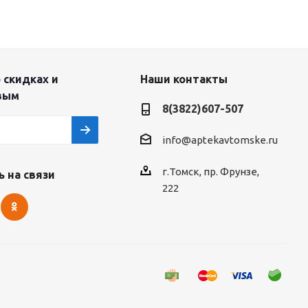
 скидках и
Наши контакты
вым
8(3822)607-507
info@aptekavtomske.ru
г.Томск, пр. Фрунзе,
 на связи
222