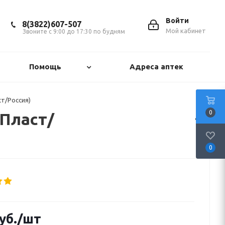
Войти
8(3822)607-507
Мой кабинет
Звоните с 9:00 до 17:30 по будням
Помощь
Адреса аптек
ст/Россия)
0
 Пласт/
0
уб.
/шт