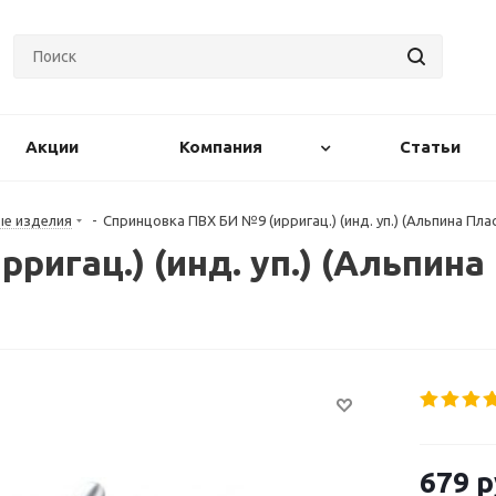
Акции
Компания
Статьи
ые изделия
-
Спринцовка ПВХ БИ №9 (ирригац.) (инд. уп.) (Альпина Пла
ригац.) (инд. уп.) (Альпина
679
р