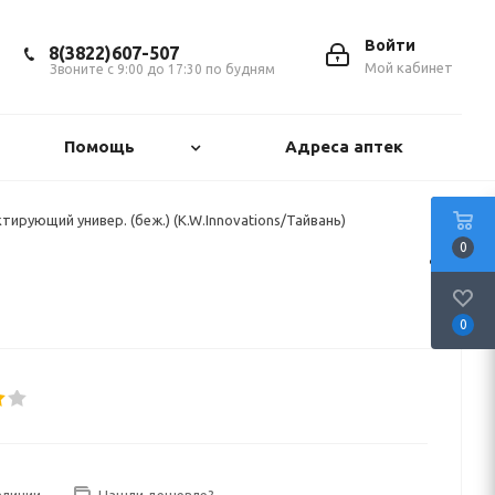
Войти
8(3822)607-507
Мой кабинет
Звоните с 9:00 до 17:30 по будням
Помощь
Адреса аптек
ирующий универ. (беж.) (K.W.Innovations/Тайвань)
0
0
аличии