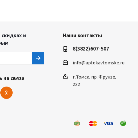
 скидках и
Наши контакты
вым
8(3822)607-507
info@aptekavtomske.ru
г.Томск, пр. Фрунзе,
 на связи
222