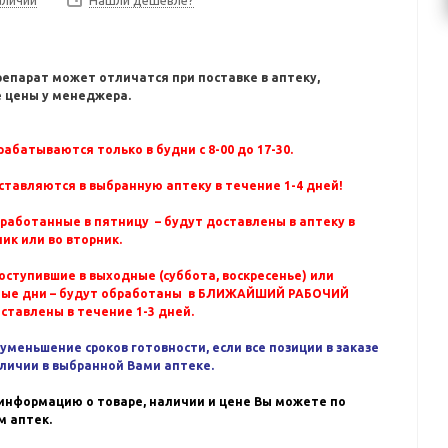
Нашли дешевле?
репарат может отличатся при поставке в аптеку,
 цены у менеджера.
абатываются только в будни с 8-00 до 17-30.
ставляются в выбранную аптеку в течение 1-4 дней!
бработанные в пятницу – будут доставлены в аптеку в
ик или во вторник.
оступившие в выходные (суббота, воскресенье) или
ные дни – будут обработаны в БЛИЖАЙШИЙ РАБОЧИЙ
оставлены в течение 1-3 дней.
уменьшение сроков готовности, если все позиции в заказе
аличии в выбранной Вами аптеке.
информацию о товаре, наличии и цене Вы можете по
 аптек.