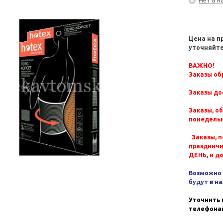
Цена на п
уточняйте
ВАЖНО!
Заказы обр
Заказы до
Заказы, о
понедельн
Заказы, п
празднич
ДЕНЬ, и д
Возможно 
будут в н
Уточнить 
телефонам