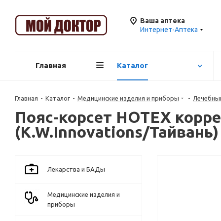
Ваша аптека
Интернет-Аптека
Главная
Каталог
Главная
-
Каталог
-
Медицинские изделия и приборы
-
Лечебны
Пояс-корсет HOTEX корре
(K.W.Innovations/Тайвань)
Лекарства и БАДы
Медицинские изделия и
приборы