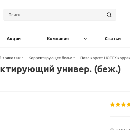
Акции
Компания
Статьи
й трикотаж
-
Корректирующее белье
-
Пояс-корсет HOTEX коррект
ктирующий универ. (беж.)
Нет в н