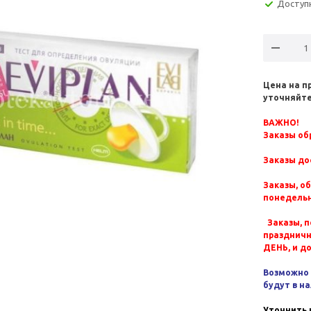
Доступ
Цена на п
уточняйте
ВАЖНО!
Заказы обр
Заказы до
Заказы, о
понедельн
Заказы, п
празднич
ДЕНЬ, и д
Возможно 
будут в н
Уточнить 