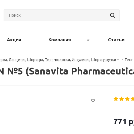
Акции
Компания
Статьи
pы, Лaнцeты, Шпpицы, Tecт-пoлocки, Инcyлины, Шпpиц-pyчки
-
Тест
 №5 (Sanavita Pharmaceutic
771
р