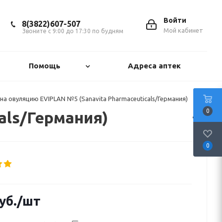
Войти
8(3822)607-507
Мой кабинет
Звоните с 9:00 до 17:30 по будням
Помощь
Адреса аптек
 на овуляцию EVIPLAN №5 (Sanavita Pharmaceuticals/Германия)
0
als/Германия)
0
уб.
/шт