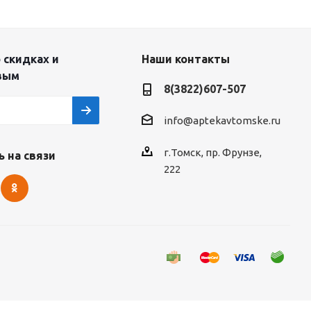
 скидках и
Наши контакты
вым
8(3822)607-507
info@aptekavtomske.ru
г.Томск, пр. Фрунзе,
 на связи
222