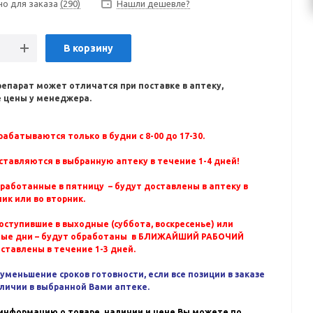
но для заказа
(290)
Нашли дешевле?
В корзину
репарат может отличатся при поставке в аптеку,
 цены у менеджера.
абатываются только в будни с 8-00 до 17-30.
ставляются в выбранную аптеку в течение 1-4 дней!
бработанные в пятницу – будут доставлены в аптеку в
ик или во вторник.
оступившие в выходные (суббота, воскресенье) или
ные дни – будут обработаны в БЛИЖАЙШИЙ РАБОЧИЙ
оставлены в течение 1-3 дней.
уменьшение сроков готовности, если все позиции в заказе
аличии в выбранной Вами аптеке.
информацию о товаре, наличии и цене Вы можете по