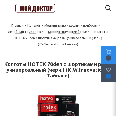
Главная
-
Каталог
-
Медицинские изделия и приборы
-
Лечебный трикотаж
-
Корректирующее белье
-
Колготы
HOTEX 70den с шортиками разм. универсальный (черн.)
(K.W.Innovations/Тайвань)
0
Колготы HOTEX 70den с шортиками разм.
универсальный (черн.) (K.W.Innovations/
Тайвань)
0