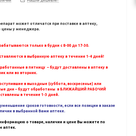
Нашли дешевле?
репарат может отличатся при поставке в аптеку,
 цены у менеджера.
абатываются только в будни с 8-00 до 17-30.
ставляются в выбранную аптеку в течение 1-4 дней!
бработанные в пятницу – будут доставлены в аптеку в
ик или во вторник.
оступившие в выходные (суббота, воскресенье) или
ные дни – будут обработаны в БЛИЖАЙШИЙ РАБОЧИЙ
оставлены в течение 1-3 дней.
уменьшение сроков готовности, если все позиции в заказе
аличии в выбранной Вами аптеке.
информацию о товаре, наличии и цене Вы можете по
 аптек.