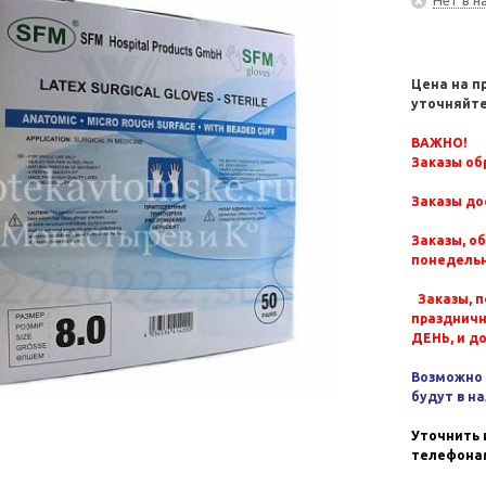
Цена на п
уточняйте
ВАЖНО!
Заказы обр
Заказы до
Заказы, о
понедельн
Заказы, п
празднич
ДЕНЬ, и д
Возможно 
будут в н
Уточнить 
телефонам