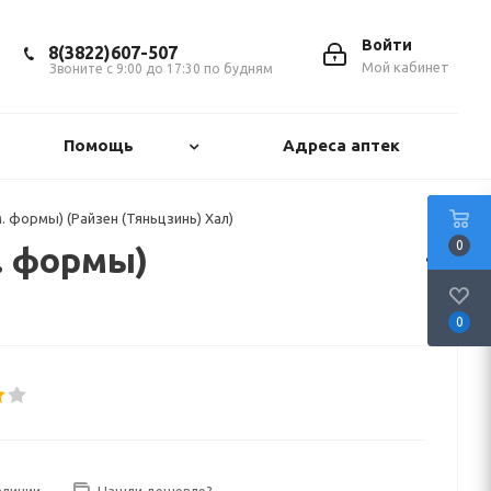
Войти
8(3822)607-507
Мой кабинет
Звоните с 9:00 до 17:30 по будням
Помощь
Адреса аптек
м. формы) (Райзен (Тяньцзинь) Хал)
0
м. формы)
0
аличии