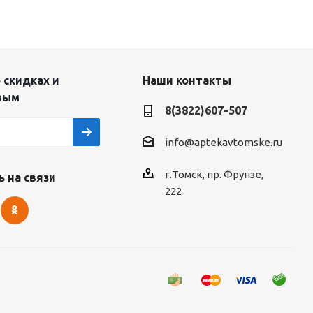
 скидках и
Наши контакты
вым
8(3822)607-507
info@aptekavtomske.ru
г.Томск, пр. Фрунзе,
 на связи
222