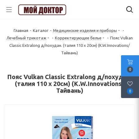
Главная
-
Каталог
-
Медицинские изделия и приборы
-
Лечебный трикотаж
-
Корректирующее белье
-
Пояс Vulkan
Classic Extralong д/похудан. (талия 110 х 20см) (K.W.Innovations/
Тайвань)
0
Пояс Vulkan Classic Extralong д/похудан.
(талия 110 х 20см) (K.W.Innovations/
Тайвань)
0