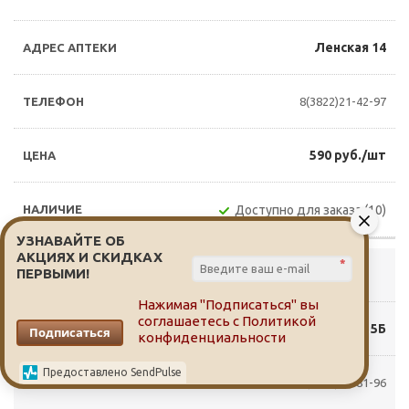
Ленская 14
8(3822)21-42-97
590 руб./шт
Доступно для заказа (10)
УЗНАВАЙТЕ ОБ
АКЦИЯХ И СКИДКАХ
*
ПЕРВЫМИ!
Выбрать аптеку
Нажимая "Подписаться" вы
соглашаетесь с
Политикой
Мюнниха 5Б
Подписаться
конфиденциальности
Предоставлено SendPulse
8(3822)62-81-96